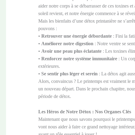
aider notre corps à se débarrasser de ces toxines et 
soleil revient, et notre énergie commence à se réveil
Mais les bienfaits d’une détox printanière ne s’arrêt
pouvons :
•
Retrouver une énergie débordante
: Fini la fat
•
Améliorer notre digestion
: Notre ventre se senti
•
Avoir une peau plus éclatante
: Les toxines élim
•
Renforcer notre système immunitaire
: Un corp
extérieures.
•
Se sentir plus léger et serein
: La détox agit auss
Alors, convaincus ? Le printemps est vraiment le mo
un nouveau départ. Dans le prochain chapitre, nous 
période de détox.
Les Héros de Notre Détox : Nos Organes Clés
Maintenant que nous savons pourquoi le printemps e
vont nous aider à faire ce grand nettoyage intérie
ayant un rôle essentiel à jouer !