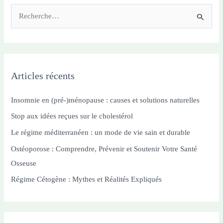
R
e
c
h
e
Articles récents
r
c
Insomnie en (pré-)ménopause : causes et solutions naturelles
h
Stop aux idées reçues sur le cholestérol
e
Le régime méditerranéen : un mode de vie sain et durable
r
Ostéoporose : Comprendre, Prévenir et Soutenir Votre Santé
Osseuse
:
Régime Cétogène : Mythes et Réalités Expliqués