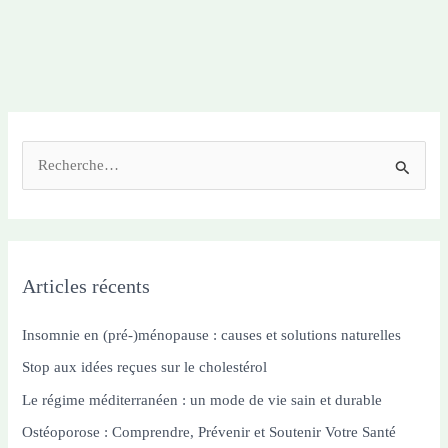
Inflammatoires
à
Intégrer
à
Votre
Quotidien
R
pour
une
e
Santé
c
Optimale
h
e
Articles récents
r
c
Insomnie en (pré-)ménopause : causes et solutions naturelles
h
Stop aux idées reçues sur le cholestérol
e
Le régime méditerranéen : un mode de vie sain et durable
r
Ostéoporose : Comprendre, Prévenir et Soutenir Votre Santé