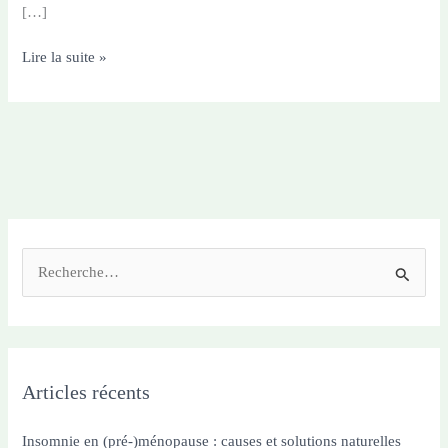
[…]
La
Lire la suite »
Vitamine
D
:
L’alliée
méconnue
de
votre
santé
R
e
c
h
e
Articles récents
r
c
Insomnie en (pré-)ménopause : causes et solutions naturelles