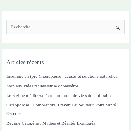
Santé
Optimale
R
e
c
h
e
Articles récents
r
c
Insomnie en (pré-)ménopause : causes et solutions naturelles
h
Stop aux idées reçues sur le cholestérol
e
Le régime méditerranéen : un mode de vie sain et durable
r
Ostéoporose : Comprendre, Prévenir et Soutenir Votre Santé
Osseuse
:
Régime Cétogène : Mythes et Réalités Expliqués