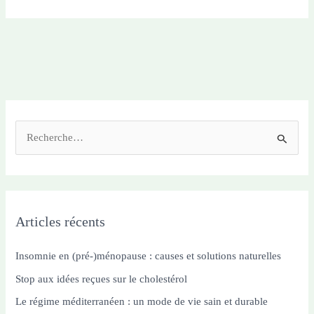
Cétogène
:
Mythes
et
Réalités
Expliqués
R
e
c
h
e
Articles récents
r
c
Insomnie en (pré-)ménopause : causes et solutions naturelles
h
Stop aux idées reçues sur le cholestérol
e
Le régime méditerranéen : un mode de vie sain et durable
r