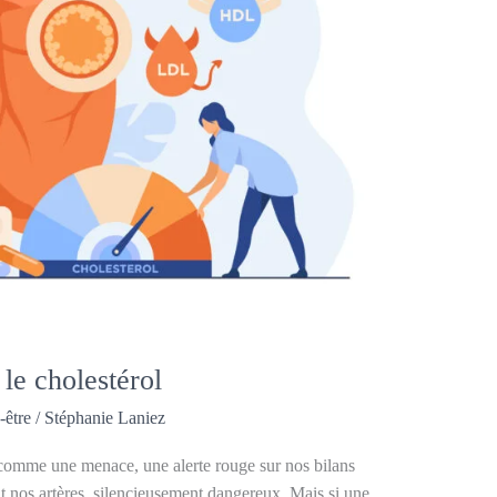
 le cholestérol
-être
/
Stéphanie Laniez
omme une menace, une alerte rouge sur nos bilans
t nos artères, silencieusement dangereux. Mais si une