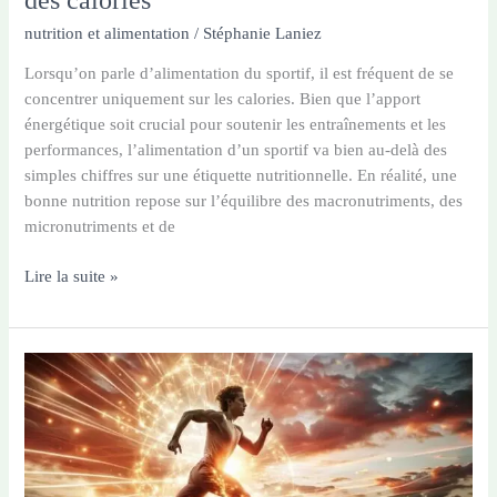
des calories
nutrition et alimentation
/
Stéphanie Laniez
Lorsqu’on parle d’alimentation du sportif, il est fréquent de se
concentrer uniquement sur les calories. Bien que l’apport
énergétique soit crucial pour soutenir les entraînements et les
performances, l’alimentation d’un sportif va bien au-delà des
simples chiffres sur une étiquette nutritionnelle. En réalité, une
bonne nutrition repose sur l’équilibre des macronutriments, des
micronutriments et de
L’alimentation
Lire la suite »
du
sportif
:
bien
plus
que
des
calories