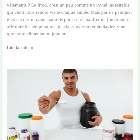
vêtements ? Le froid, c’est un peu comme un invité indésirable
qui vient nous rendre visite chaque année. Mais pas de panique,
il existe des moyens naturels pour se réchauffer de l’intérieur et
affronter les températures glaciales avec sérénité.Saviez-vous
que notre alimentation joue un
Affronter
Lire la suite »
l’hiver
en
toute
sérénité
:
les
secrets
d’une
santé
au
top