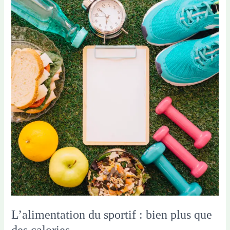
le
sportif
:
oui,
mais
lesquels
et
pourquoi
?
L’alimentation du sportif : bien plus que