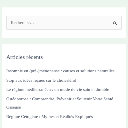
santé
R
e
c
h
e
Articles récents
r
c
Insomnie en (pré-)ménopause : causes et solutions naturelles
h
Stop aux idées reçues sur le cholestérol
e
Le régime méditerranéen : un mode de vie sain et durable
r
Ostéoporose : Comprendre, Prévenir et Soutenir Votre Santé
Osseuse
:
Régime Cétogène : Mythes et Réalités Expliqués