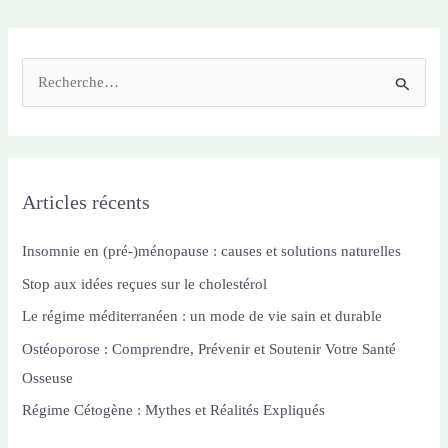
R
e
c
h
e
Articles récents
r
c
Insomnie en (pré-)ménopause : causes et solutions naturelles
h
Stop aux idées reçues sur le cholestérol
e
Le régime méditerranéen : un mode de vie sain et durable
r
Ostéoporose : Comprendre, Prévenir et Soutenir Votre Santé
Osseuse
:
Régime Cétogène : Mythes et Réalités Expliqués